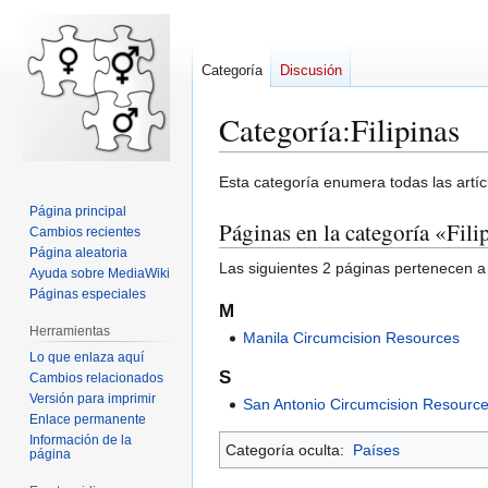
Categoría
Discusión
Categoría
:
Filipinas
Ir
Ir
Esta categoría enumera todas las artí
a
a
Página principal
Páginas en la categoría «Fili
la
la
Cambios recientes
navegación
búsqueda
Página aleatoria
Las siguientes 2 páginas pertenecen a 
Ayuda sobre MediaWiki
Páginas especiales
M
Herramientas
Manila Circumcision Resources
Lo que enlaza aquí
S
Cambios relacionados
Versión para imprimir
San Antonio Circumcision Resourc
Enlace permanente
Información de la
Categoría oculta:
Países
página