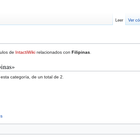
Leer
Ver có
culos de
IntactiWiki
relacionados con
Filipinas
.
pinas»
esta categoría, de un total de 2.
es