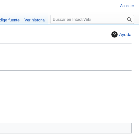
Acceder
B
digo fuente
Ver historial
u
s
Ayuda
c
a
r